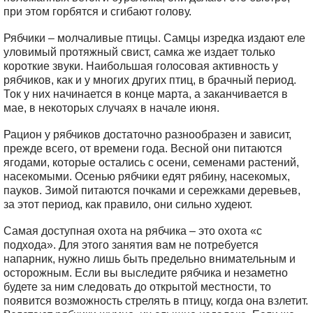
при этом горбятся и сгибают голову.
Рябчики – молчаливые птицы. Самцы изредка издают еле
уловимый протяжный свист, самка же издает только
короткие звуки. Наибольшая голосовая активность у
рябчиков, как и у многих других птиц, в брачный период.
Ток у них начинается в конце марта, а заканчивается в
мае, в некоторых случаях в начале июня.
Рацион у рябчиков достаточно разнообразен и зависит,
прежде всего, от времени года. Весной они питаются
ягодами, которые остались с осени, семенами растений,
насекомыми. Осенью рябчики едят рябину, насекомых,
пауков. Зимой питаются почками и сережками деревьев,
за этот период, как правило, они сильно худеют.
Самая доступная охота на рябчика – это охота «с
подхода». Для этого занятия вам не потребуется
напарник, нужно лишь быть предельно внимательным и
осторожным. Если вы выследите рябчика и незаметно
будете за ним следовать до открытой местности, то
появится возможность стрелять в птицу, когда она взлетит.