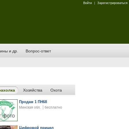
Войти
|
Зарегистрироваться
ины и др.
Вопрос-ответ
рахолка
Хозяйства
Охота
Продам 1 ПН68
Минская обл.
бесплатно
Цифровой прицел