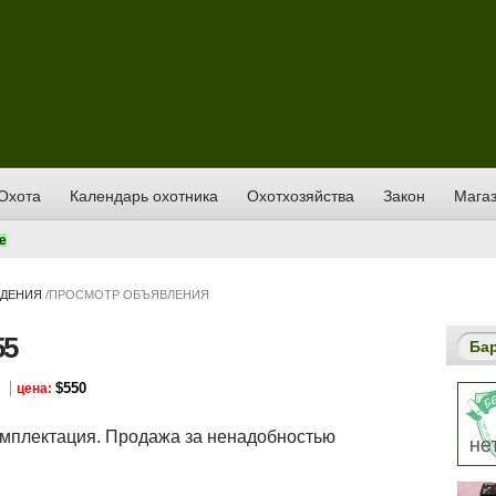
Охота
Календарь охотника
Охотхозяйства
Закон
Магаз
е
ИДЕНИЯ
/
ПРОСМОТР ОБЪЯВЛЕНИЯ
55
Ба
$550
7
цена:
омплектация. Продажа за ненадобностью