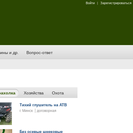
Войти
|
Зарегистрироваться
ины и др.
Вопрос-ответ
рахолка
Хозяйства
Охота
Тихий глушитель на АТВ
г. Минск
договорная
Без осевые шнековые