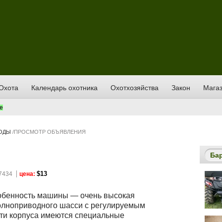
Охота
Календарь охотника
Охотхозяйства
Закон
Магаз
е
ХОДЫ
/
ПРОСМОТР ОБЪЯВЛЕНИЯ
Ба
$13
7434
цена:
обенность машины — очень высокая
олноприводного шасси с регулируемым
сти корпуса имеются специальные