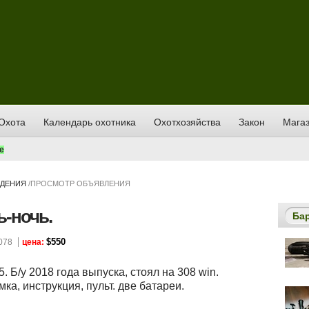
Охота
Календарь охотника
Охотхозяйства
Закон
Магаз
е
ИДЕНИЯ
/
ПРОСМОТР ОБЪЯВЛЕНИЯ
-ночь.
Ба
$550
078
цена:
 Б/у 2018 года выпуска, стоял на 308 win.
ка, инструкция, пульт. две батареи.