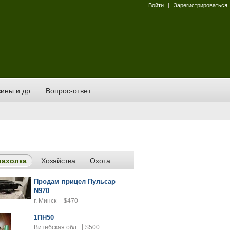
Войти
|
Зарегистрироваться
ины и др.
Вопрос-ответ
рахолка
Хозяйства
Охота
Продам прицел Пульсар
N970
г. Минск
$470
1ПН50
Витебская обл.
$500