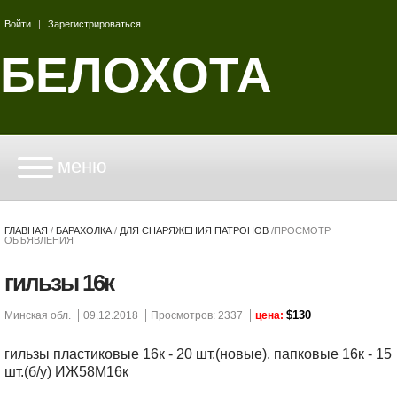
Войти
|
Зарегистрироваться
БЕЛОХОТА
меню
ГЛАВНАЯ
/
БАРАХОЛКА
/
ДЛЯ СНАРЯЖЕНИЯ ПАТРОНОВ
/
ПРОСМОТР
ОБЪЯВЛЕНИЯ
гильзы 16к
$130
Минская обл.
09.12.2018
Просмотров: 2337
цена:
гильзы пластиковые 16к - 20 шт.(новые). папковые 16к - 15
шт.(б/у) ИЖ58М16к