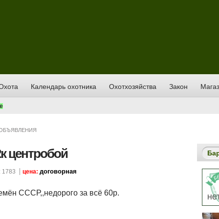
Охота
Календарь охотника
Охотхозяйства
Закон
Магаз
е
ОБЪЯВЛЕНИЯ
2к центробой
Ба
договорная
 1783
цена:
емён СССР,,недорого за всё 60р.