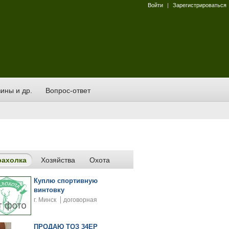
Войти
|
Зарегистрироваться
ины и др.
Вопрос-ответ
рахолка
Хозяйства
Охота
Куплю спортивную
винтовку
г. Минск
договорная
ПРОДАЮ ТОЗ 34ЕР