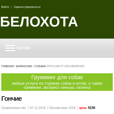
Войти
|
Зарегистрироваться
БЕЛОХОТА
меню
ГЛАВНАЯ
/
БАРАХОЛКА
/
СОБАКИ
/
ПРОСМОТР ОБЪЯВЛЕНИЯ
Грумминг для собак
любые услуги по стрижке собак и котов, а также
тримминг, экспресс-линька, гигиена
Гончие
$150
Гродненская обл.
07.11.2019
Просмотров: 2228
цена: