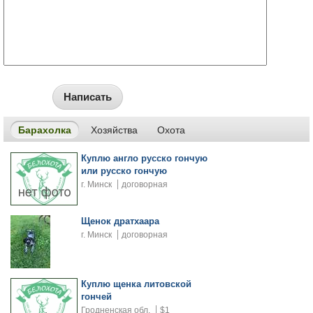
Написать
Барахолка
Хозяйства
Охота
Куплю англо русско гончую
или русско гончую
г. Минск
договорная
Щенок дратхаара
г. Минск
договорная
Куплю щенка литовской
гончей
Гродненская обл.
$1