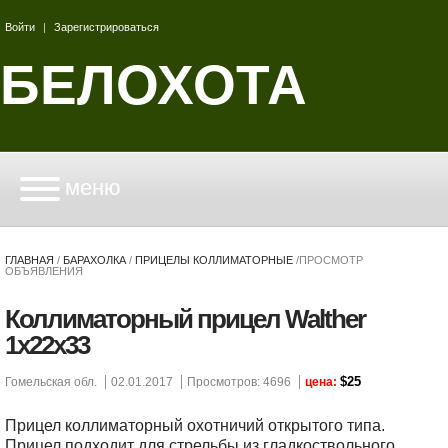
Войти
|
Зарегистрироваться
БЕЛОХОТА
меню
ГЛАВНАЯ
/
БАРАХОЛКА
/
ПРИЦЕЛЫ КОЛЛИМАТОРНЫЕ
/
ПРОСМОТР
ОБЪЯВЛЕНИЯ
Коллиматорный прицел Walther
1x22x33
$25
Гомельская обл.
02.01.2017
Просмотров: 4696
цена:
Прицел коллиматорный охотничий открытого типа.
Прицел подходит для стрельбы из гладкоствольного