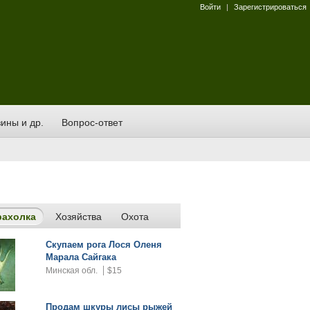
Войти
|
Зарегистрироваться
ины и др.
Вопрос-ответ
рахолка
Хозяйства
Охота
Скупаем рога Лося Оленя
Марала Сайгака
Минская обл.
$15
Продам шкуры лисы рыжей