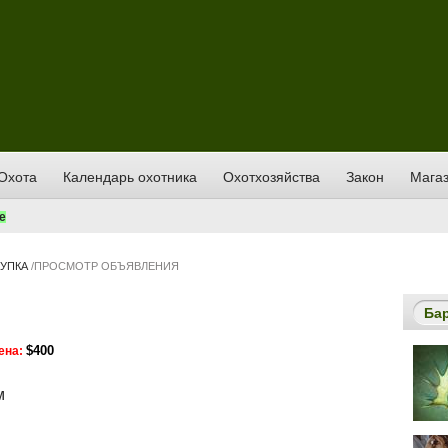
Охота
Календарь охотника
Охотхозяйства
Закон
Магаз
е
УПКА
/
ПРОСМОТР ОБЪЯВЛЕНИЯ
Ба
$400
ена:
м