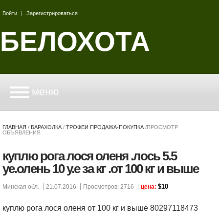
Войти
|
Зарегистрироваться
БЕЛОХОТА
меню
ГЛАВНАЯ
/
БАРАХОЛКА
/
ТРОФЕИ ПРОДАЖА-ПОКУПКА
/
ПРОСМОТР
ОБЪЯВЛЕНИЯ
куплю рога лося оленя .лось 5.5
уе.олень 10 у.е за кг .от 100 кг и выше
$10
Минская обл.
21.07.2016
Просмотров: 2716
цена:
куплю рога лося оленя от 100 кг и выше 80297118473