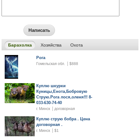
Написать
Барахолка
Хозяйства
Охота
Рога
Гомельская обл.
$888
Куплю шкурки
Куницы,Енота,Бобровую
Струю.Рога лося,оленя!!! 8-
033-630-74-40
г. Минск
договорная
Куплю струю бобра . Цена
договорная .
г. Минск
$1