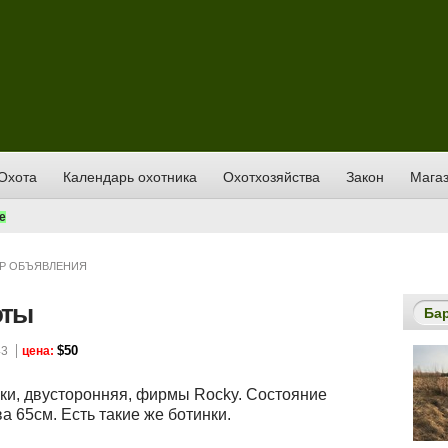
Охота
Календарь охотника
Охотхозяйства
Закон
Магаз
е
Р ОБЪЯВЛЕНИЯ
оты
Ба
$50
43
цена:
лки, двусторонняя, фирмы Rocky. Состояние
а 65см. Есть такие же ботинки.