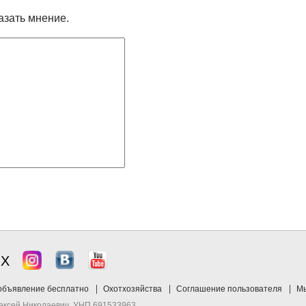
азать мнение.
ЯХ
объявление бесплатно
Охотхозяйства
Соглашение пользователя
Мы
лексей Николаевич, УНП 691533963