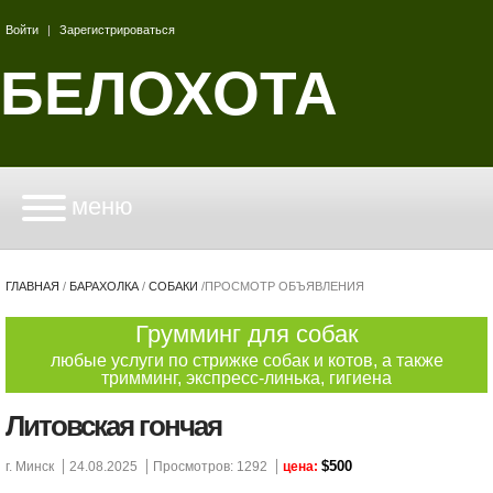
Войти
|
Зарегистрироваться
БЕЛОХОТА
меню
ГЛАВНАЯ
/
БАРАХОЛКА
/
СОБАКИ
/
ПРОСМОТР ОБЪЯВЛЕНИЯ
Грумминг для собак
любые услуги по стрижке собак и котов, а также
тримминг, экспресс-линька, гигиена
Литовская гончая
$500
г. Минск
24.08.2025
Просмотров: 1292
цена: