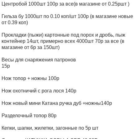
Центробой 1000шт 100р за все(в магазине от 0.25ршт )
Гильза бу 1000шт по 0.10 коп/шт 100р (в магазине новые
от 0.39 коп)
Прокладки (пыжи) картонные под порох и дробь, пыж
контейнер 14шт, примерно всех 4000шт 70р за все (в
магазине от 6р за 150шт)
Весы для снаряжения патронов
15р
Нож топор + ножны 100р
Нож охотничий с рога лося 140р
Нож новый мини Катана ручка дуб +ножны140р
Разделочный топор 80р
Кепки, шапки, жилетки, загонные по 5р шт