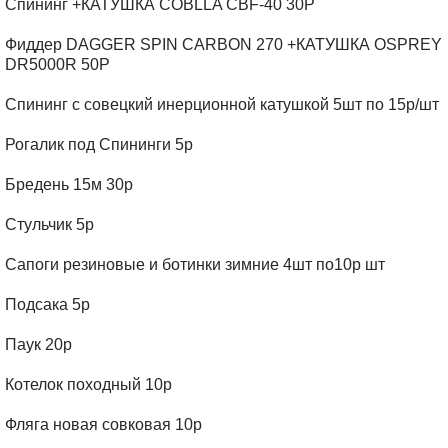
Спининг +КАТУШКА COBLLA CBF-40 30Р
Фиддер DAGGER SPIN CARBON 270 +КАТУШКА OSPREY
DR5000R 50Р
Спининг с совецкий инерционной катушкой 5шт по 15р/шт
Рогалик под Спининги 5р
Бредень 15м 30р
Стульчик 5р
Сапоги резиновые и ботинки зимние 4шт по10р шт
Подсака 5р
Паук 20р
Котелок походный 10р
Фляга новая совковая 10р