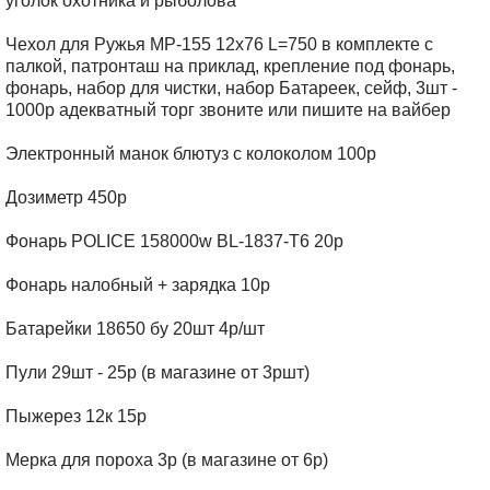
уголок охотника и рыболова
Чехол для Ружья МР-155 12x76 L=750 в комплекте с
палкой, патронташ на приклад, крепление под фонарь,
фонарь, набор для чистки, набор Батареек, сейф, 3шт -
1000р адекватный торг звоните или пишите на вайбер
Электронный манок блютуз с колоколом 100р
Дозиметр 450р
Фонарь POLICE 158000w BL-1837-T6 20р
Фонарь налобный + зарядка 10р
Батарейки 18650 бу 20шт 4р/шт
Пули 29шт - 25р (в магазине от 3ршт)
Пыжерез 12к 15р
Мерка для пороха 3р (в магазине от 6р)