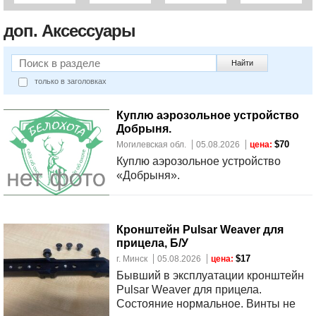
по РБ .
др по РБ
+375255108
+375255108657
доп. Аксессуары
Найти
только в заголовках
Куплю аэрозольное устройство
Добрыня.
$70
Могилевская обл.
05.08.2026
цена:
Куплю аэрозольное устройство
«Добрыня».
Кронштейн Pulsar Weaver для
прицела, Б/У
$17
г. Минск
05.08.2026
цена:
Бывший в эксплуатации кронштейн
Pulsar Weaver для прицела.
Состояние нормальное. Винты не