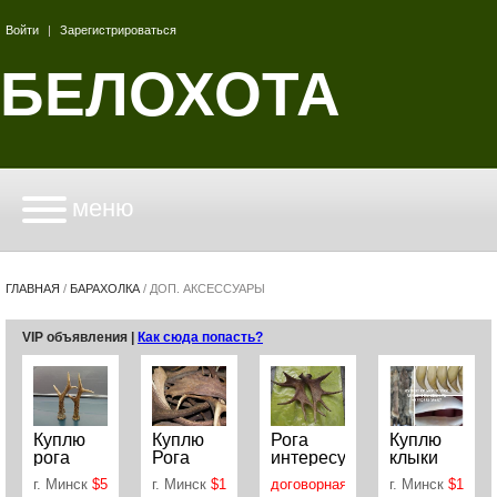
Войти
|
Зарегистрироваться
БЕЛОХОТА
меню
ГЛАВНАЯ
/
БАРАХОЛКА
/
ДОП. АКСЕССУАРЫ
VIP объявления |
Как сюда попасть?
Куплю
Куплю
Рога
Куплю
рога
Рога
интересуют
клыки
косули .
Лось
разные .
волка по
г. Минск
$5
г. Минск
$1
г. Минск
договорная
г. Минск
$1
Самовывоз
Олень и
РБ и др