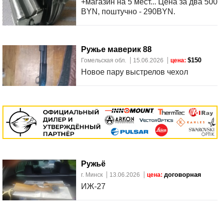
+магазин на 5 мест... Цена за два 500
BYN, поштучно - 290BYN.
Ружье маверик 88
$150
Гомельская обл.
15.06.2026
цена:
Новое пару выстрелов чехол
Ружьё
договорная
г. Минск
13.06.2026
цена:
ИЖ-27