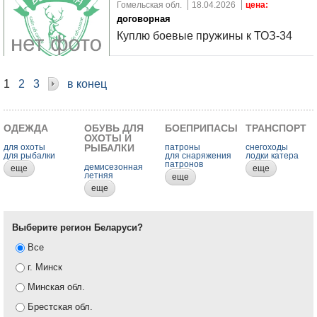
Гомельская обл.
18.04.2026
цена:
договорная
Куплю боевые пружины к ТОЗ-34
1
2
3
в конец
ОДЕЖДА
ОБУВЬ ДЛЯ
БОЕПРИПАСЫ
ТРАНСПОРТ
ОХОТЫ И
для охоты
РЫБАЛКИ
патроны
снегоходы
для рыбалки
для снаряжения
лодки катера
патронов
демисезонная
еще
еще
летняя
еще
еще
Выберите регион Беларуси?
Все
г. Минск
Минская обл.
Брестская обл.