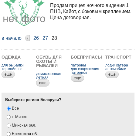
Продам прицел ночного видения 1
ПНВ, Кайот, с боковым креплением.
Цена договорная.
в начало
26
27
28
ОДЕЖДА
ОБУВЬ ДЛЯ
БОЕПРИПАСЫ
ТРАНСПОРТ
ОХОТЫ И
для рыбалки
РЫБАЛКИ
патроны
лодки катера
термобелье
для снаряжения
автомобили
патронов
демисезонная
еще
еще
летняя
еще
еще
Выберите регион Беларуси?
Все
г. Минск
Минская обл.
Брестская обл.