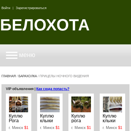
Войти
|
Зарегистрироваться
БЕЛОХОТА
меню
ГЛАВНАЯ
/
БАРАХОЛКА
/
ПРИЦЕЛЫ НОЧНОГО ВИДЕНИЯ
VIP объявления |
Как сюда попасть?
Куплю
Куплю
Куплю
Куплю
Рога
клыки
рога
клыки
Струю
волка и
лося,
волка по
г. Минск
$1
г. Минск
$1
г. Минск
$1
г. Минск
$1
Мех
др по РБ
оленя
РБ и др