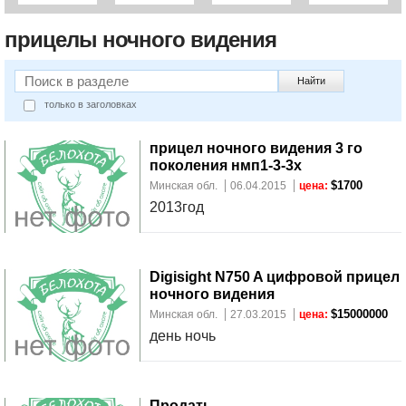
Клыки
+375255108657
дорого!!!!
+375255108
по РБ
Бобровую
прицелы ночного видения
+375255108657
струю!!!
Найти
только в заголовках
прицел ночного видения 3 го
поколения нмп1-3-3х
$1700
Минская обл.
06.04.2015
цена:
2013год
Digisight N750 A цифровой прицел
ночного видения
$15000000
Минская обл.
27.03.2015
цена:
день ночь
Продать