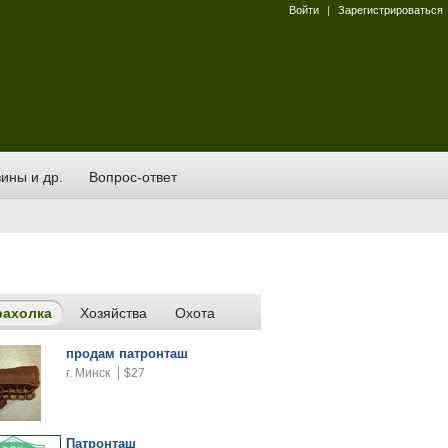
Войти
|
Зарегистрироваться
ины и др.
Вопрос-ответ
рахолка
Хозяйства
Охота
продам патронташ
г. Минск
$27
Патронташ