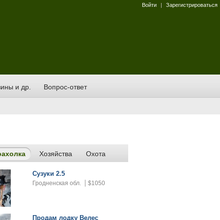
Войти
|
Зарегистрироваться
ины и др.
Вопрос-ответ
рахолка
Хозяйства
Охота
Сузуки 2.5
Гродненская обл.
$1050
Продам лодку Велес