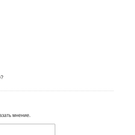
о?
азать мнение.