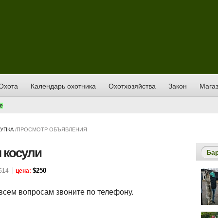
Охота
Календарь охотника
Охотхозяйства
Закон
Магаз
е
УПКА
/
ПРОСМОТР ОБЪЯВЛЕНИЯ
 косули
Ба
$250
514
цена:
всем вопросам звоните по телефону.