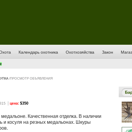
Охота
Календарь охотника
Охотхозяйства
Закон
Магаз
е
УПКА
/
ПРОСМОТР ОБЪЯВЛЕНИЯ
Ба
$350
815
цена:
 медальоне. Качественная отделка. В наличии
рь и косуля на резных медальонах. Шкуры
ров.