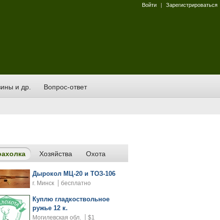
Войти
|
Зарегистрироваться
ины и др.
Вопрос-ответ
рахолка
Хозяйства
Охота
Дырокол МЦ-20 и ТОЗ-106
г. Минск
бесплатно
Куплю гладкоствольное
ружье 12 к.
Могилевская обл.
$1