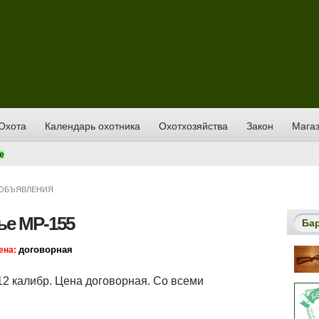
Охота
Календарь охотника
Охотхозяйства
Закон
Магаз
е
ОБЪЯВЛЕНИЯ
ье МР-155
Ба
договорная
ена:
12 калибр. Цена договорная. Со всеми