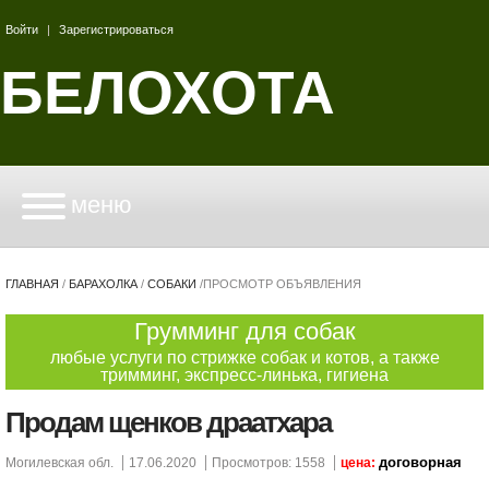
Войти
|
Зарегистрироваться
БЕЛОХОТА
меню
ГЛАВНАЯ
/
БАРАХОЛКА
/
СОБАКИ
/
ПРОСМОТР ОБЪЯВЛЕНИЯ
Грумминг для собак
любые услуги по стрижке собак и котов, а также
тримминг, экспресс-линька, гигиена
Продам щенков драатхара
договорная
Могилевская обл.
17.06.2020
Просмотров: 1558
цена: