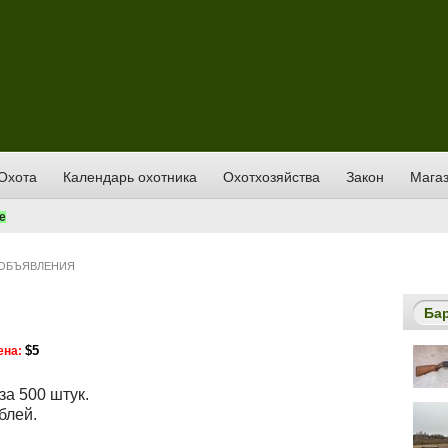
Охота
Календарь охотника
Охотхозяйства
Закон
Магаз
е
ОБЪЯВЛЕНИЯ
Ба
$5
ена:
а 500 штук.
блей.