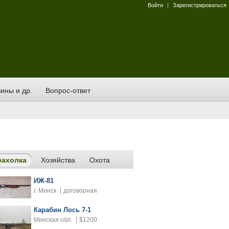
Войти
|
Зарегистрироваться
ины и др.
Вопрос-ответ
рахолка
Хозяйства
Охота
ИЖ-81
г. Минск
договорная
Карабин Лось 7-1
Минская обл.
$1200