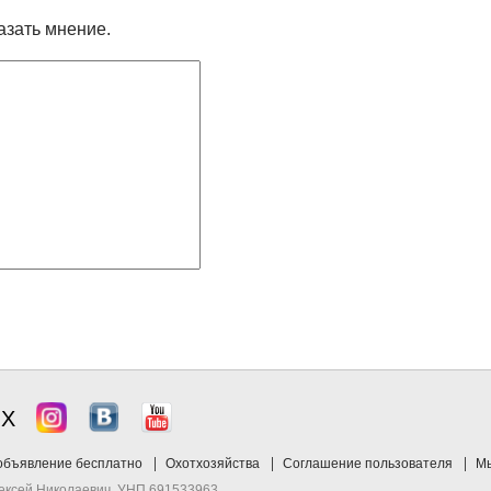
азать мнение.
ЯХ
объявление бесплатно
Охотхозяйства
Соглашение пользователя
Мы
лексей Николаевич, УНП 691533963