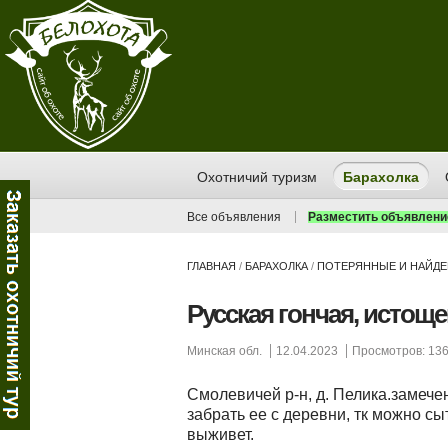
Охотничий туризм
Барахолка
Все объявления
Разместить объявлени
ГЛАВНАЯ
/
БАРАХОЛКА
/
ПОТЕРЯННЫЕ И НАЙД
Русская гончая, истощ
Минская обл.
12.04.2023
Просмотров: 13
Смолевичей р-н, д. Пелика.замече
забрать ее с деревни, тк можно сы
выживет.