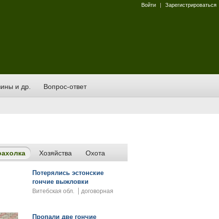
Войти
|
Зарегистрироваться
ины и др.
Вопрос-ответ
рахолка
Хозяйства
Охота
Потерялись эстонские
гончие выжловки
Витебская обл.
договорная
Пропали две гончие