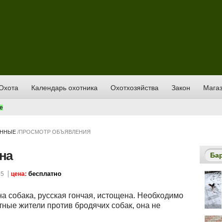
Охота
Календарь охотника
Охотхозяйства
Закон
Магаз
е
ЕННЫЕ
/
ПРОСМОТР ОБЪЯВЛЕНИЯ
ена
Ба
бесплатно
65
цена:
на собака, русская гончая, истощена. Необходимо
тные жители против бродячих собак, она не