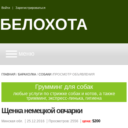
Войти
|
Зарегистрироваться
БЕЛОХОТА
меню
ГЛАВНАЯ
/
БАРАХОЛКА
/
СОБАКИ
/
ПРОСМОТР ОБЪЯВЛЕНИЯ
Грумминг для собак
любые услуги по стрижке собак и котов, а также
тримминг, экспресс-линька, гигиена
Щенка немецкой овчарки
$200
Минская обл.
25.12.2016
Просмотров: 2556
цена: