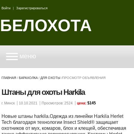
Войти
|
Зарегистрироваться
БЕЛОХОТА
меню
ГЛАВНАЯ
/
БАРАХОЛКА
/
ДЛЯ ОХОТЫ
/
ПРОСМОТР ОБЪЯВЛЕНИЯ
Штаны для охоты Harkila
$145
г. Минск
10.10.2021
Просмотров: 2524
цена:
Новые штаны harkila.Одежда из линейки Harkila Herlet
Tech благодаря технологии Insect Shield® защищает
охотников от мух, комаров, блох и клещей, обеспечивая