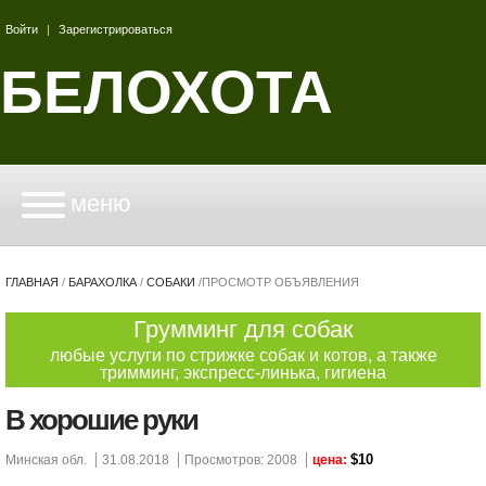
Войти
|
Зарегистрироваться
БЕЛОХОТА
меню
ГЛАВНАЯ
/
БАРАХОЛКА
/
СОБАКИ
/
ПРОСМОТР ОБЪЯВЛЕНИЯ
Грумминг для собак
любые услуги по стрижке собак и котов, а также
тримминг, экспресс-линька, гигиена
В хорошие руки
$10
Минская обл.
31.08.2018
Просмотров: 2008
цена: