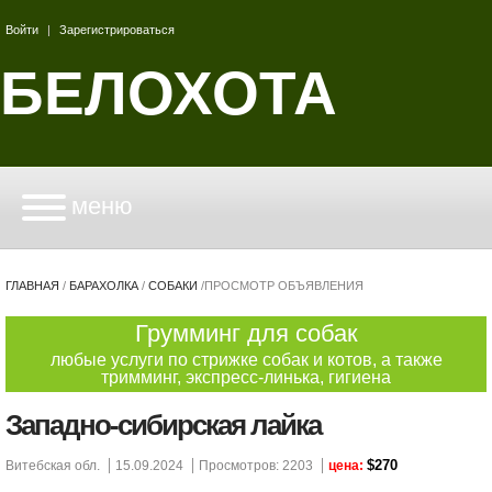
Войти
|
Зарегистрироваться
БЕЛОХОТА
меню
ГЛАВНАЯ
/
БАРАХОЛКА
/
СОБАКИ
/
ПРОСМОТР ОБЪЯВЛЕНИЯ
Грумминг для собак
любые услуги по стрижке собак и котов, а также
тримминг, экспресс-линька, гигиена
Западно-сибирская лайка
$270
Витебская обл.
15.09.2024
Просмотров: 2203
цена: