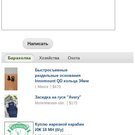
Написать
Барахолка
Хозяйства
Охота
Быстросъемные
раздельные основания
Innomount QD кольца 34мм
г. Минск
$470
Засидка на гуся ''Avery''
Могилевская обл.
$175
Куплю нарезной карабин
ИЖ 18 МН (б/у)