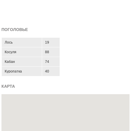
ПОГОЛОВЬЕ
Лось
19
Косуля
88
Кабан
74
Куропатка
40
КАРТА