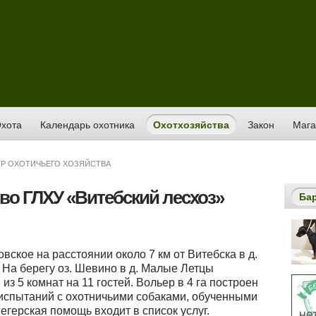
хота
Календарь охотника
Охотхозяйства
Закон
Мага
Р ОХОТИЧЬЕГО ХОЗЯЙСТВА
во ГЛХУ «Витебский лесхоз»
Ба
вское на расстоянии около 7 км от Витебска в д.
 На берегу оз. Шевино в д. Малые Летцы
из 5 комнат на 11 гостей. Вольер в 4 га построен
 испытаний с охотничьими собаками, обученными
егерская помощь входит в список услуг.