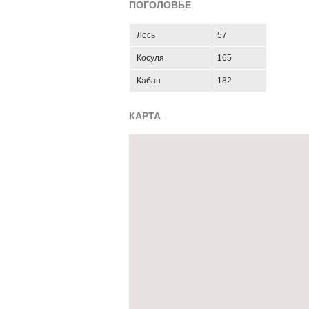
ПОГОЛОВЬЕ
Лось
57
Косуля
165
Кабан
182
КАРТА