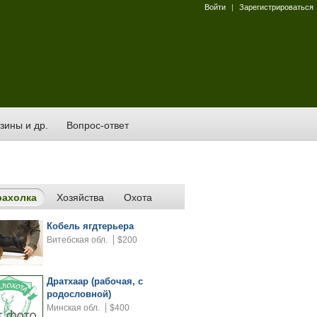
Войти
|
Зарегистрироваться
зины и др.
Вопрос-ответ
рахолка
Хозяйства
Охота
Кобель ягдтерьера
Витебская обл.
$200
Дратхаар (рабочая, с
родословной)
Минская обл.
$400