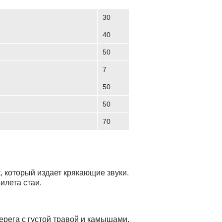
30
40
50
7
50
50
70
 который издает крякающие звуки.
илета стаи.
ерега с густой травой и камышами.