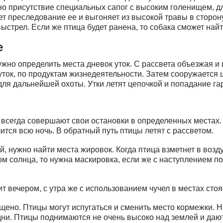
о присутствие специальных сапог с высоким голенищем, д
ет преследование ее и выгоняет из высокой травы в сторону
ыстрел. Если же птица будет ранена, то собака сможет найт
е
нужно определить места дневок уток. С рассвета объезжая и
ток, по продуктам жизнедеятельности. Затем сооружается 
ля дальнейшей охоты. Утки летят цепочкой и попадание га
 всегда совершают свои остановки в определенных местах.
ится всю ночь. В обратный путь птицы летят с рассветом.
ой, нужно найти места жировок. Когда птица взметнет в воз
дом солнца, то нужна маскировка, если же с наступлением п
т вечером, с утра же с использованием чучел в местах стоя
ещено. Птицы могут испугаться и сменить место кормежки
ни. Птицы поднимаются не очень высоко над землей и дают