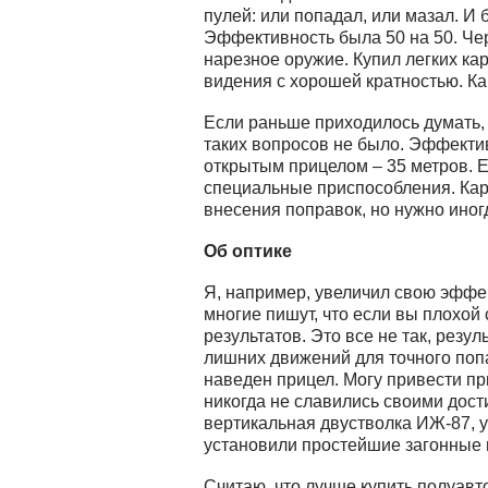
пулей: или попадал, или мазал. И 
Эффективность была 50 на 50. Чер
нарезное оружие. Купил легких ка
видения с хорошей кратностью. Как
Если раньше приходилось думать, 
таких вопросов не было. Эффекти
открытым прицелом – 35 метров. 
специальные приспособления. Кара
внесения поправок, но нужно иног
Об оптике
Я, например, увеличил свою эффект
многие пишут, что если вы плохой 
результатов. Это все не так, резу
лишних движений для точного попа
наведен прицел. Могу привести пр
никогда не славились своими дост
вертикальная двустволка ИЖ-87, у 
установили простейшие загонные п
Считаю, что лучше купить полуавт