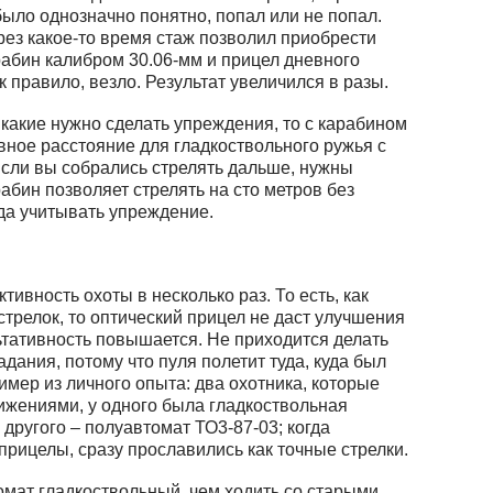
было однозначно понятно, попал или не попал.
ез какое-то время стаж позволил приобрести
рабин калибром 30.06-мм и прицел дневного
 правило, везло. Результат увеличился в разы.
какие нужно сделать упреждения, то с карабином
вное расстояние для гладкоствольного ружья с
Если вы собрались стрелять дальше, нужны
бин позволяет стрелять на сто метров без
да учитывать упреждение.
ивность охоты в несколько раз. То есть, как
стрелок, то оптический прицел не даст улучшения
льтативность повышается. Не приходится делать
дания, потому что пуля полетит туда, куда был
имер из личного опыта: два охотника, которые
ижениями, у одного была гладкоствольная
другого – полуавтомат ТО3-87-03; когда
рицелы, сразу прославились как точные стрелки.
омат гладкоствольный, чем ходить со старыми