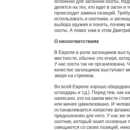
особенно для загонной охоты, под
делятся на тех, кто идет в загон и 
происходит замена позиций. Требу
использовать и охотники, и загонщ
выбора оружия и понять, почему м
охоты. А помог нам в этом Дмитрий
О несоответствиях
В Европе в роли загонщиков выст
местности, обычно это егеря, кот
У нас охота так не организована. 
качестве загонщиков выступают м
зверя на стрелков.
Во всей Европе хорошо оборудова
штандары и т.д.). Перед тем, как н
написано, кто на каком месте стои
или менее цивилизовано. И человек
останавливается напротив флажка
предназначен для него. У нас же 
охотник, который знает основные 
смещаются со своих позиций, нек