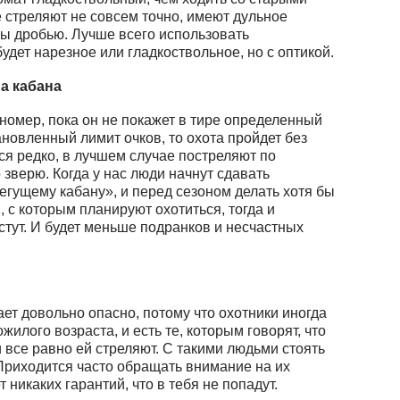
 стреляют не совсем точно, имеют дульное
бы дробью. Лучше всего использовать
удет нарезное или гладкоствольное, но с оптикой.
на кабана
 номер, пока он не покажет в тире определенный
ановленный лимит очков, то охота пройдет без
тся редко, в лучшем случае постреляют по
о зверю. Когда у нас люди начнут сдавать
бегущему кабану», и перед сезоном делать хотя бы
, с которым планируют охотиться, тогда и
стут. И будет меньше подранков и несчастных
ет довольно опасно, потому что охотники иногда
жилого возраста, и есть те, которым говорят, что
и все равно ей стреляют. С такими людьми стоять
Приходится часто обращать внимание на их
 никаких гарантий, что в тебя не попадут.