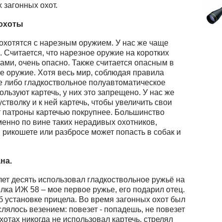
 загонных охот.
 охоты
охотятся с нарезным оружием. У нас же чаще
. Считается, что нарезное оружие на коротких
ами, очень опасно. Также считается опасным в
е оружие. Хотя весь мир, соблюдая правила
е либо гладкоствольное полуавтоматическое
ользуют картечь, у них это запрещено. У нас же
стволку и к ней картечь, чтобы увеличить свои
 патроны картечью покрупнее. Большинство
енно по вине таких нерадивых охотников,
 рикошете или разбросе может попасть в собак и
на.
 лет десять использовал гладкоствольное ружьё на
лка ИЖ 58 – мое первое ружье, его подарил отец.
б установке прицела. Во время загонных охот был
ислялось везением: повезет - попадешь, не повезет
хотах никогда не использовал картечь, стрелял