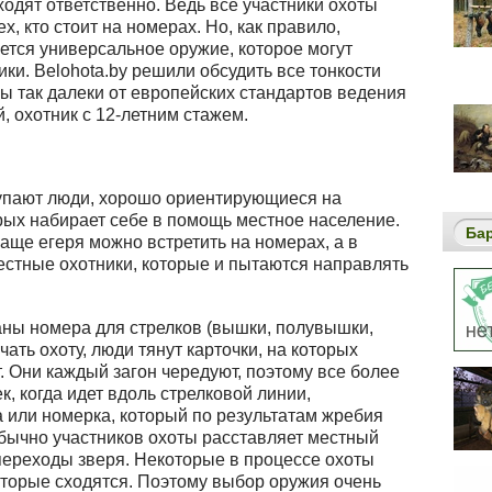
ходят ответственно. Ведь все участники охоты
тех, кто стоит на номерах. Но, как правило,
ется универсальное оружие, которое могут
ики. Belohota.by решили обсудить все тонкости
ы так далеки от европейских стандартов ведения
, охотник с 12-летним стажем.
упают люди, хорошо ориентирующиеся на
орых набирает себе в помощь местное население.
Ба
Чаще егеря можно встретить на номерах, а в
естные охотники, которые и пытаются направлять
ны номера для стрелков (вышки, полувышки,
ачать охоту, люди тянут карточки, на которых
т. Они каждый загон чередуют, поэтому все более
, когда идет вдоль стрелковой линии,
 или номерка, который по результатам жребия
обычно участников охоты расставляет местный
переходы зверя. Некоторые в процессе охоты
оторые сходятся. Поэтому выбор оружия очень