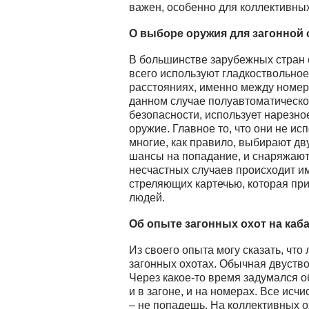
важен, особенно для коллективных
О выборе оружия для загонной
В большинстве зарубежных стран 
всего используют гладкоствольное
расстояниях, именно между номер
данном случае полуавтоматическо
безопасности, использует нарезно
оружие. Главное то, что они не исп
многие, как правило, выбирают дву
шансы на попадание, и снаряжают
несчастных случаев происходит им
стреляющих картечью, которая при
людей.
Об опыте загонных охот на каба
Из своего опыта могу сказать, что
загонных охотах. Обычная двуство
Через какое-то время задумался о
и в загоне, и на номерах. Все исч
– не попадешь. На коллективных о