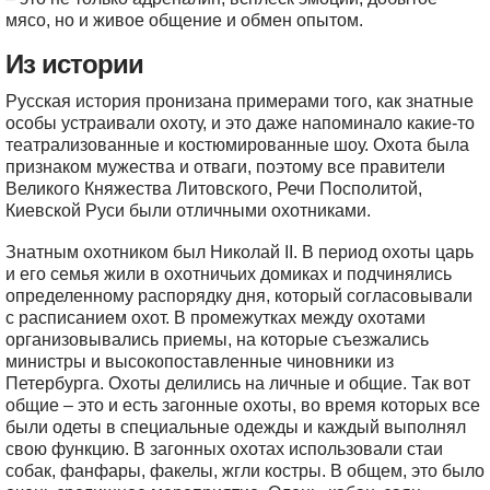
мясо, но и живое общение и обмен опытом.
Из истории
Русская история пронизана примерами того, как знатные
особы устраивали охоту, и это даже напоминало какие-то
театрализованные и костюмированные шоу. Охота была
признаком мужества и отваги, поэтому все правители
Великого Княжества Литовского, Речи Посполитой,
Киевской Руси были отличными охотниками.
Знатным охотником был Николай II. В период охоты царь
и его семья жили в охотничьих домиках и подчинялись
определенному распорядку дня, который согласовывали
с расписанием охот. В промежутках между охотами
организовывались приемы, на которые съезжались
министры и высокопоставленные чиновники из
Петербурга. Охоты делились на личные и общие. Так вот
общие – это и есть загонные охоты, во время которых все
были одеты в специальные одежды и каждый выполнял
свою функцию. В загонных охотах использовали стаи
собак, фанфары, факелы, жгли костры. В общем, это было