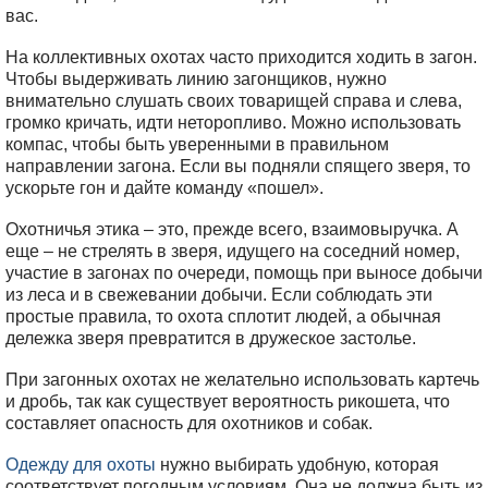
вас.
На коллективных охотах часто приходится ходить в загон.
Чтобы выдерживать линию загонщиков, нужно
внимательно слушать своих товарищей справа и слева,
громко кричать, идти неторопливо. Можно использовать
компас, чтобы быть уверенными в правильном
направлении загона. Если вы подняли спящего зверя, то
ускорьте гон и дайте команду «пошел».
Охотничья этика – это, прежде всего, взаимовыручка. А
еще – не стрелять в зверя, идущего на соседний номер,
участие в загонах по очереди, помощь при выносе добычи
из леса и в свежевании добычи. Если соблюдать эти
простые правила, то охота сплотит людей, а обычная
дележка зверя превратится в дружеское застолье.
При загонных охотах не желательно использовать картечь
и дробь, так как существует вероятность рикошета, что
составляет опасность для охотников и собак.
Одежду для охоты
нужно выбирать удобную, которая
соответствует погодным условиям. Она не должна быть из