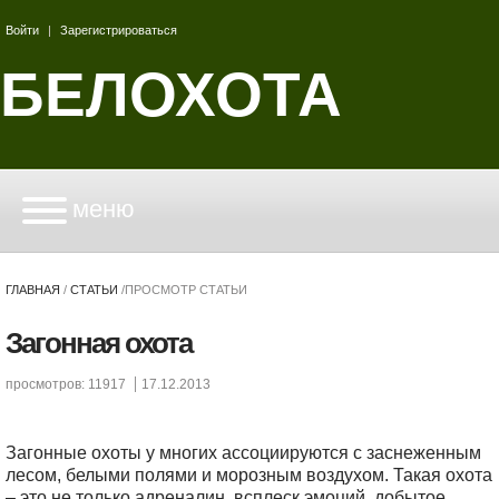
Войти
|
Зарегистрироваться
БЕЛОХОТА
меню
ГЛАВНАЯ
/
СТАТЬИ
/
ПРОСМОТР СТАТЬИ
Загонная охота
просмотров: 11917
17.12.2013
Загонные охоты у многих ассоциируются с заснеженным
лесом, белыми полями и морозным воздухом. Такая охота
– это не только адреналин, всплеск эмоций, добытое