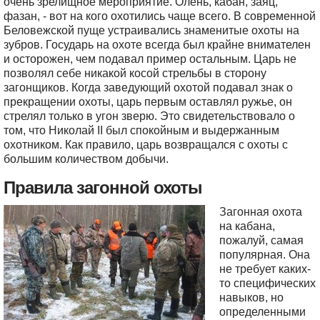
очень зрелищное мероприятие. Олень, кабан, заяц,
фазан, - вот на кого охотились чаще всего. В современной
Беловежской пуще устраивались знаменитые охоты на
зубров. Государь на охоте всегда был крайне внимателен
и осторожен, чем подавал пример остальным. Царь не
позволял себе никакой косой стрельбы в сторону
загонщиков. Когда заведующий охотой подавал знак о
прекращении охоты, царь первым оставлял ружье, он
стрелял только в угон зверю. Это свидетельствовало о
том, что Николай II был спокойным и выдержанным
охотником. Как правило, царь возвращался с охоты с
большим количеством добычи.
Правила загонной охоты
Загонная охота
на кабана,
пожалуй, самая
популярная. Она
не требует каких-
то специфических
навыков, но
определенными