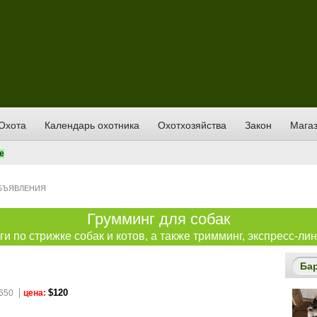
Охота
Календарь охотника
Охотхозяйства
Закон
Магаз
е
БЪЯВЛЕНИЯ
Грумминг для собак
и по стрижке собак и котов, а также тримминг, экспресс-лин
Ба
$120
650
цена: