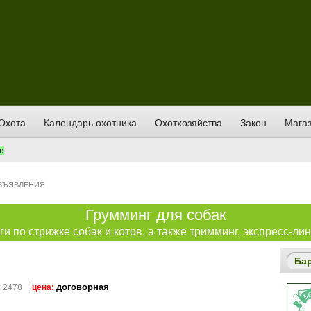
Охота
Календарь охотника
Охотхозяйства
Закон
Магаз
е
БЪЯВЛЕНИЯ
Грумминг для собак
и по стрижке собак и котов, а также тримминг, экспресс-лин
Ба
договорная
 2478
цена: