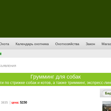
Охота
Календарь охотника
Охотхозяйства
Закон
Магаз
е
БЪЯВЛЕНИЯ
Грумминг для собак
и по стрижке собак и котов, а также тримминг, экспресс-лин
Ба
$150
 3835
цена: