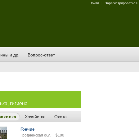
Войти
|
Зарегистрироваться
ины и др.
Вопрос-ответ
ька, гигиена
рахолка
Хозяйства
Охота
Гончие
Гродненская обл.
$100