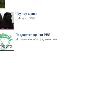
Чау-чау щенки
г. Минск
$400
Продаются щенки РЕЛ
Могилевская обл.
договорная