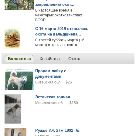
закреплению охот...
В настоящее время в
некоторых охотхозяйствах
БООР ...
С 16 марта 2019 открылась
охота на вальдшнепа...
С третей субботы марта (16
марта) открылась охота ...
Барахолка
Хозяйства
Охота
Продам лайку с
документами
Витебская обл.
$25
Эстонская гончая
Могилевская обл.
$150
Ружье ИЖ 27м 1992 г/в