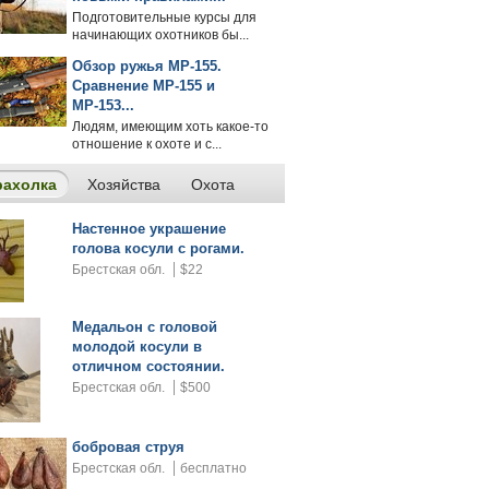
Подготовительные курсы для
начинающих охотников бы...
Обзор ружья МР-155.
Сравнение МР-155 и
МР-153...
Людям, имеющим хоть какое-то
отношение к охоте и с...
рахолка
Хозяйства
Охота
Настенное украшение
голова косули с рогами.
Брестская обл.
$22
Медальон с головой
молодой косули в
отличном состоянии.
Брестская обл.
$500
бобровая струя
Брестская обл.
бесплатно