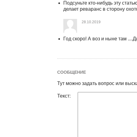
Подсуньте кто-нибудь эту стат
делает реваранс в сторону охот
28.10.2019
Год скоро! А воз и ныне там ....Д
СООБЩЕНИЕ
Тут можно задать вопрос или выск
Текст: