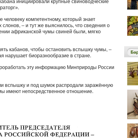
и кабана инициировали крупные свиноводческие
раторг».
е человеку компетентному, который знает
слонов, – и тут же выяснилось, что сведения о
нении африканской чумы свиней были, мягко
лять кабанов, чтобы остановить вспышку чумы, –
Ба
ая нарушает биоразнообразие в стране.
проработать эту информацию Минприроды России
ли вспышку и под шумок распродали заражённую
мы имеют непосредственное отношение.