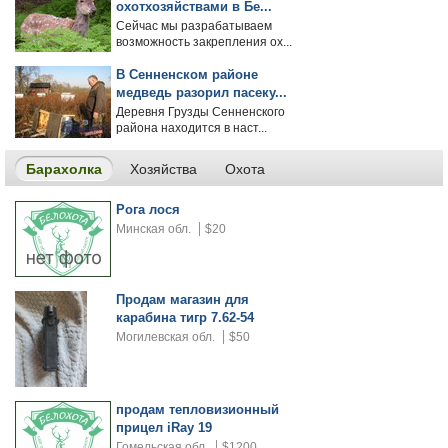
охотхозяйствами в Бе...
Сейчас мы разрабатываем
возможность закрепления ох...
В Сенненском районе
медведь разорил пасеку...
Деревня Грузды Сенненского
района находится в наст...
Барахолка
Хозяйства
Охота
Рога лося
Минская обл.
$20
Продам магазин для
карабина тигр 7.62-54
Могилевская обл.
$50
продам тепловизионный
прицел iRay 19
Гомельская обл.
$1200