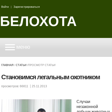
Войти
|
Зарегистрироваться
БЕЛОХОТА
меню
ГЛАВНАЯ
/
СТАТЬИ
/
ПРОСМОТР СТАТЬИ
Становимся легальным охотником
просмотров: 66811
25.11.2013
Случаи
незаконной
добычи животных