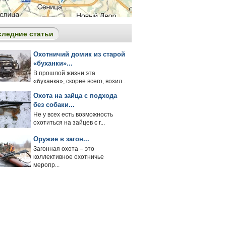
следние статьи
Охотничий домик из старой
«буханки»...
В прошлой жизни эта
«буханка», скорее всего, возил...
Охота на зайца с подхода
без собаки...
Не у всех есть возможность
охотиться на зайцев с г...
Оружие в загон...
Загонная охота – это
коллективное охотничье
меропр...