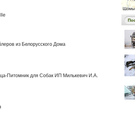
lle
По
леров из Белорусского Дома
ца-Питомник для Собак ИП Милькевич И.А.
я