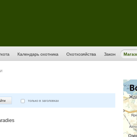
хота
Календарь охотника
Охотхозяйства
Закон
Магаз
КИ
йти
только в заголовках
radies