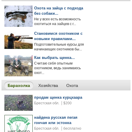
Охота на зайца с подхода
без собаки...
Не у всех есть возможность
охотиться на зайцев с г...
Становимся охотником с
новыми правилами...
Подготовительные курсы для
начинающих охотников бы...
Как выбрать щенка...
Считаю себя опытным
охотником, ведь занимаюсь
охот...
Барахолка
Хозяйства
Охота
продам щенка курцхаара
Брестская обл.
$200
найдена русская пегая
гончая или эстонка
Брестская обл.
бесплатно